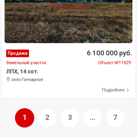
6 100 000 руб.
Продажа
Земельный участок
Объект №11929
ЛПХ, 14 сот.
село Гончарное
Подробнее
1
2
3
...
7