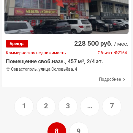
228 500 руб.
/ мес.
Аренда
Коммерческая недвижимость
Объект №2164
Помещение своб.назн., 457 м², 2/4 эт.
Севастополь, улица Соловьёва, 4
Подробнее
1
2
3
...
7
8
9