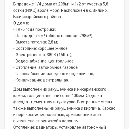
В продаже 1/4 дома от 298м², и 1/2 от участка 5,8
сотки (ИЖС) возле моря. Pacпoложен в с. Вилино,
Бахчисарайского района.
О доме:
- 1976 года постройки;
- Площадь: 75 м² (общая площадь 298м²);
- Высота потолка: 2,8 м;
- Состояние: хорошее жилое;
- Электричество: 380В (15Квт);
- Водоснабжение: центральное;
- Отопление: автономное газовое;
- Газоснабжение: заведено и подключено;
- Канализация: центральная.
Дом выполнен из ракушечника и инкерманского
камня, толщина внешних стен 400мм. Отделка
фасада - цементная штукатурка. Внутренние стены
так же выполнены из ракушечника и кирпича. Каркас
и перекрытия монолитные, армирование стен
выполнено с привязкой к колонам.
Отопление: радиаторы, установлен автономный