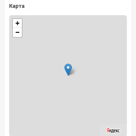
Карта
+
−