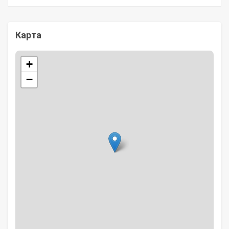
Карта
+
−