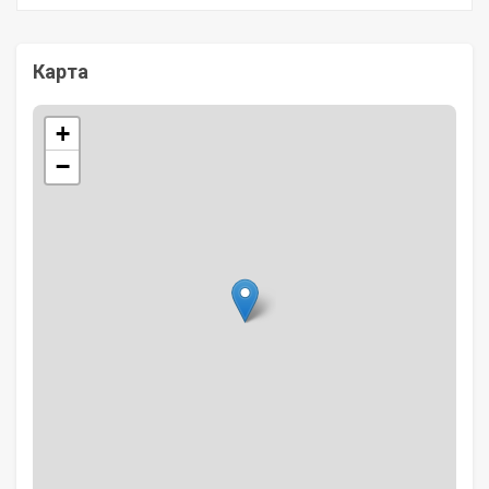
Карта
+
−