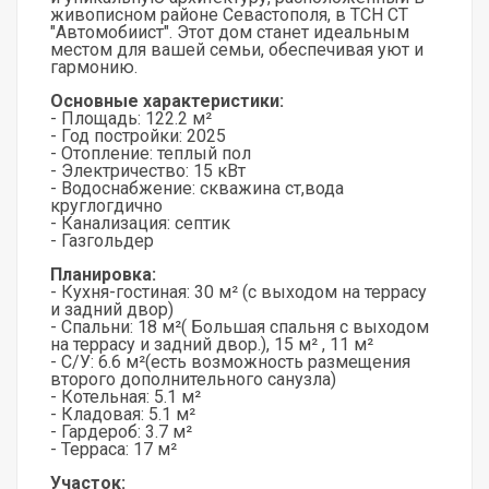
живописном районе Севастополя, в ТСН СТ
"Автомобиист". Этот дом станет идеальным
местом для вашей семьи, обеспечивая уют и
гармонию.
Основные характеристики:
- Площадь: 122.2 м²
- Год постройки: 2025
- Отопление: теплый пол
- Электричество: 15 кВт
- Водоснабжение: скважина ст,вода
круглогдично
- Канализация: септик
- Газгольдер
Планировка:
- Кухня-гостиная: 30 м² (с выходом на террасу
и задний двор)
- Спальни: 18 м²( Большая спальня с выходом
на террасу и задний двор.), 15 м² , 11 м²
- С/У: 6.6 м²(есть возможность размещения
второго дополнительного санузла)
- Котельная: 5.1 м²
- Кладовая: 5.1 м²
- Гардероб: 3.7 м²
- Терраса: 17 м²
Участок: