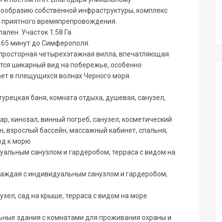
нообразию собственной инфраструктуры, комплекс
и приятного времяпрепровождения.
ален. Участок 1.58 Га.
, 65 минут до Симферополя.
просторная четырехэтажная вилла, впечатляющая
ется шикарный вид на побережье, особенно
ает в плещущихся волнах Черного моря.
 турецкая баня, комната отдыха, душевая, санузел,
ар, кинозал, винный погреб, санузел, косметический
йн, взрослый бассейн, массажный кабинет, спальня,
од к морю
дуальным санузлом и гардеробом, терраса с видом на
, каждая с индивидуальным санузлом и гардеробом,
нузел, сад на крыше, терраса с видом на море
льные здания с комнатами для проживания охраны и