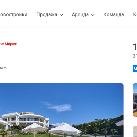
овостройки
Продажа
Аренда
Команда
К
тво Мираж
3
раж