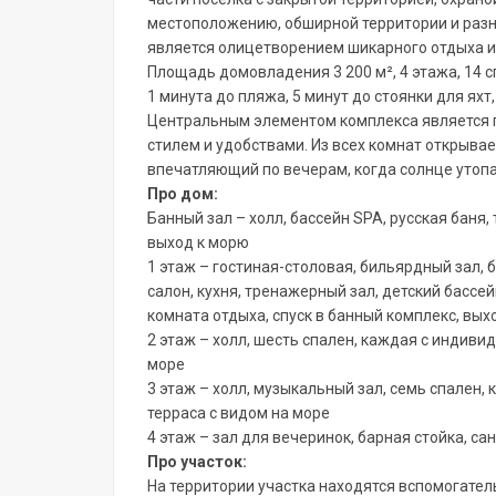
местоположению, обширной территории и раз
является олицетворением шикарного отдыха 
Площадь домовладения 3 200 м², 4 этажа, 14 сп
1 минута до пляжа, 5 минут до стоянки для яхт
Центральным элементом комплекса является 
стилем и удобствами.
Из всех комнат открыва
впечатляющий по вечерам, когда солнце утоп
Про дом:
Банный зал – холл, бассейн SPA, русская баня,
выход к морю
1 этаж – гостиная-столовая, бильярдный зал, б
салон, кухня, тренажерный зал, детский бассе
комната отдыха, спуск в банный комплекс, вых
2 этаж – холл, шесть спален, каждая с индиви
море
3 этаж – холл, музыкальный зал, семь спален
терраса с видом на море
4 этаж – зал для вечеринок, барная стойка, са
Про участок:
На территории участка находятся вспомогате