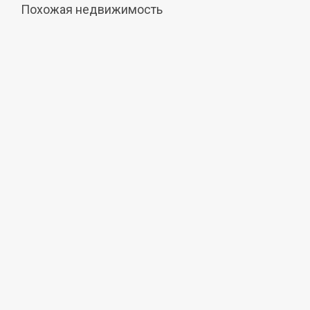
Похожая недвижимость
Продажа
36 000 000 руб.
Квартира
3-к квартира, 103,5 м², 4/9 эт.
Севастополь, Маячная улица, 50
Подробнее