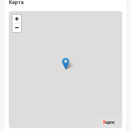
Карта
+
−