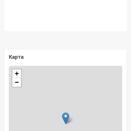
Карта
+
−