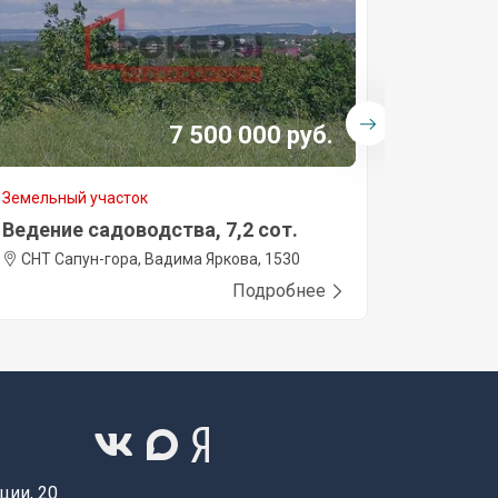
7 500 000 руб.
Земельный участок
Земельны
Ведение садоводства, 7,2 сот.
Ведение
СНТ Сапун-гора, Вадима Яркова, 1530
садово
Радарная,
Подробнее
ции, 20