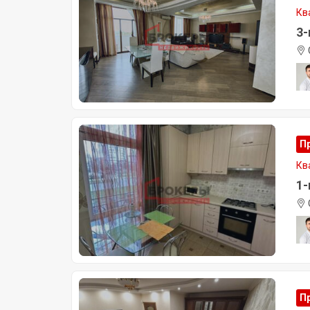
Кв
3-
П
Кв
1-
П