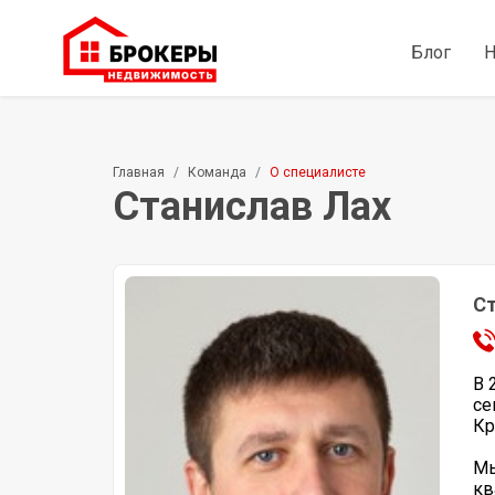
Блог
Н
Главная
Команда
О специалисте
Станислав Лах
Ст
В 
се
Кр
Мы
кв