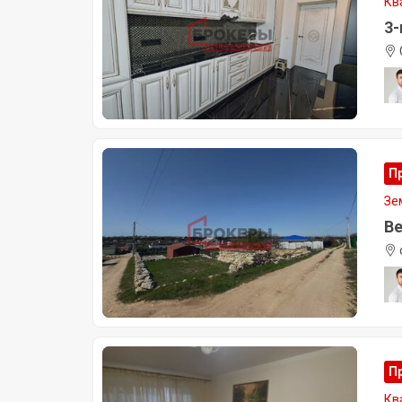
Кв
3-
П
Зе
Ве
П
Кв