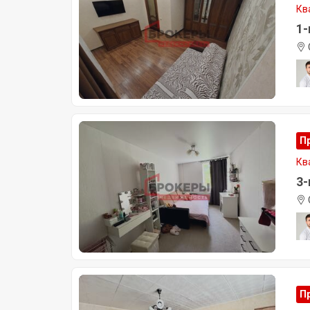
Кв
1-
П
Кв
3-
П