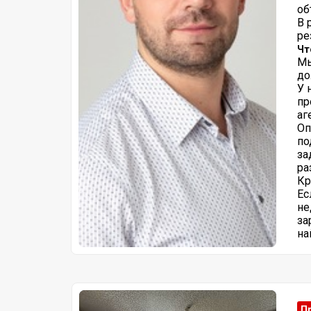
об
В 
ре
Чт
Мы
до
У 
пр
аг
Оп
по
за
ра
К
Ес
не
за
на
П