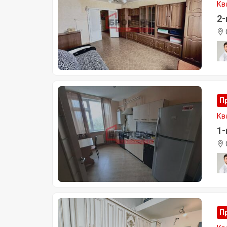
Кв
2-
П
Кв
1-
П