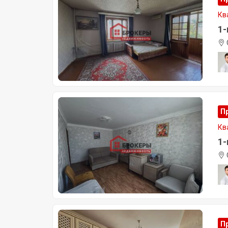
Кв
1-
П
Кв
1-
П