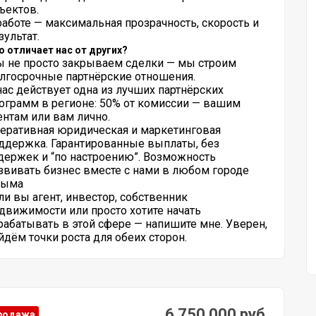
ъектов.
работе — максимальная прозрачность, скорость и
зультат.
о отличает нас от других?
 не просто закрываем сделки — мы строим
лгосрочные партнёрские отношения.
нас действует одна из лучших партнёрских
ограмм в регионе: 50% от комиссии — вашим
ентам или вам лично.
еративная юридическая и маркетинговая
ддержка. Гарантированные выплаты, без
держек и “по настроению”. Возможность
звивать бизнес вместе с нами в любом городе
рыма
ли вы агент, инвестор, собственник
движимости или просто хотите начать
рабатывать в этой сфере — напишите мне. Уверен,
йдём точки роста для обеих сторон.
6 750 000 руб.
родажа