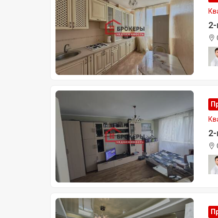
Кв
2-
П
Кв
2-
П