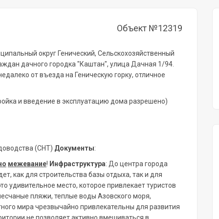
Объект №12319
ниципальный округ Генический, Сельскохозяйственный
дан дачного городка "Каштан", улица Дачная 1/94.
 недалеко от въезда на Геническую горку, отличное
ройка и введение в эксплуатацию дома разрешено)
доводства (СНТ)
Документы
:
но
межевание
!
Инфраструктура
: До центра города
дет, как для строительства базы отдыха, так и для
это удивительное место, которое привлекает туристов
песчаные пляжи, теплые воды Азовского моря,
тного мира чрезвычайно привлекательны для развития
рритории не позволяет активно вмешиваться в