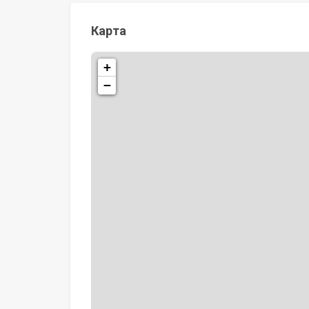
Карта
+
−