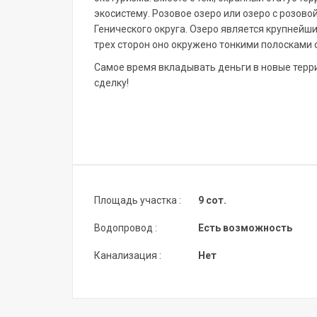
экосистему. Розовое озеро или озеро с розов
Генического округа. Озеро является крупнейшим
трех сторон оно окружено тонкими полосками 
Самое время вкладывать деньги в новые терри
сделку!
Площадь участка :
9 сот.
Водопровод :
Есть возможность
Канализация :
Нет