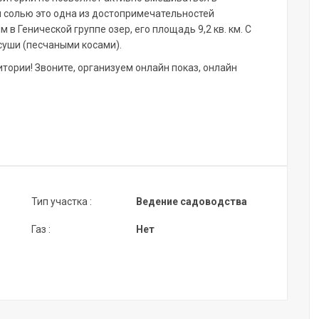
ой солью это одна из достопримечательностей
 в Генической группе озер, его площадь 9,2 кв. км. С
суши (песчаными косами).
тории! Звоните, организуем онлайн показ, онлайн
Тип участка :
Ведение садоводства
Газ :
Нет