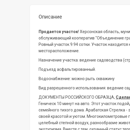
Описание
Продается
участок
! Херсонская область, му
обслуживающий кооператив "Объединение граж
Ровный участок 9.94 сотки. Участок находится
месторасположение.
Назначение участка: ведение садоводства (ст
Подъезд асфальтированный.
Водоснабжение: можно рыть скважину
Вид разрешенного использования: ведение са
ДОКУМЕНТЫ РОССИЙСКОГО ОБРАЗЦА,
Сдела
Геническ 10 минут на авто. Этот участок подой
семейного тихого дома. Арабатская Стрелка - 
своей красотой и уютом. Многокилометровые 
целебный степной воздух, разнообразие живо
экотуризма. Вместе с тем, охранный статус те