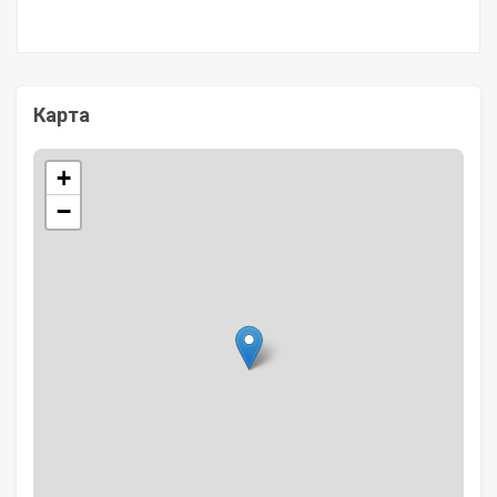
Карта
+
−