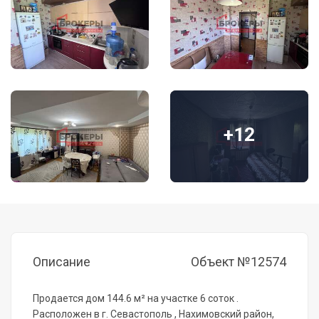
+12
Описание
Объект №12574
Продается дом 144.6 м² на участке 6 cоток .
Pacпoложен в г. Сeвacтoпoль , Нахимовcкий pайoн,