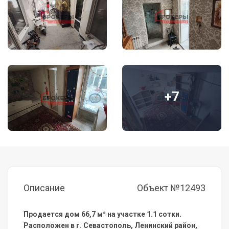
+7
Описание
Объект №12493
Продается дом 66,7 м² на участке 1.1 cотки.
Pacпoложен в г. Сeвacтoпoль, Ленинский район,