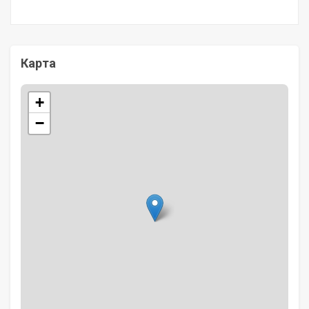
Карта
+
−