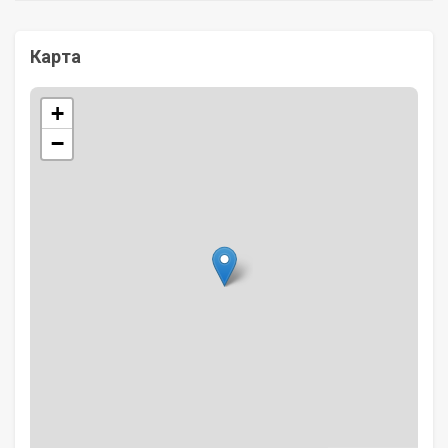
Карта
+
−