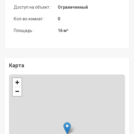
Доступ на объект :
Ограниченный
Кол-во комнат :
0
Площадь :
16 м²
Карта
+
−