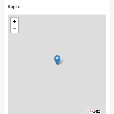
Карта
+
−