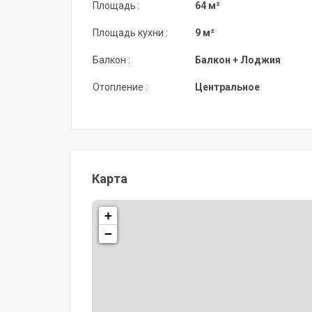
Площадь :
64 м²
Площадь кухни :
9 м²
Балкон :
Балкон + Лоджия
Отопление :
Центральное
Карта
+
−