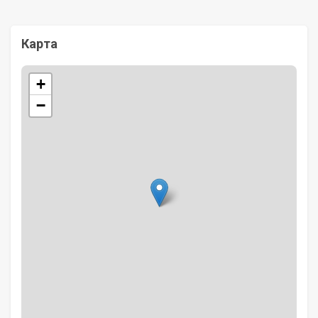
Карта
+
−