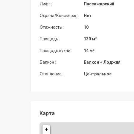
Лифт :
Пассажирский
Охрана/Консьерж :
Нет
Этажность :
10
Площадь :
130 м²
Площадь кухни :
14 м²
Балкон :
Балкон + Лоджия
Отопление :
Центральное
Карта
+