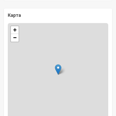
Карта
+
−