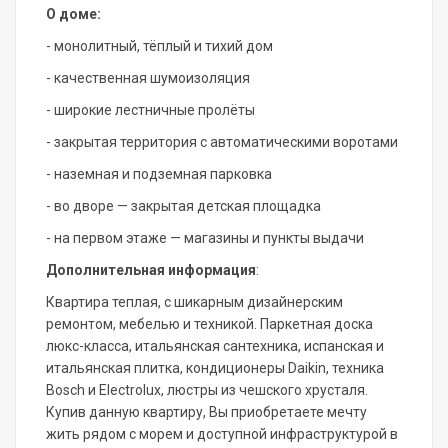
О доме:
- монолитный, тёплый и тихий дом
- качественная шумоизоляция
- широкие лестничные пролёты
- закрытая территория с автоматическими воротами
- наземная и подземная парковка
- во дворе — закрытая детская площадка
- на первом этаже — магазины и пункты выдачи
Дополнительная информация
:
Квартира теплая, с шикарным дизайнерским
ремонтом, мебелью и техникой. Паркетная доска
люкс-класса, итальянская сантехника, испанская и
итальянская плитка, кондиционеры Dаikin, техника
Воsсh и Еlесtrоluх, люстры из чешского хрусталя.
Купив данную квартиру, Вы приобретаете мечту
жить рядом с морем и доступной инфраструктурой в