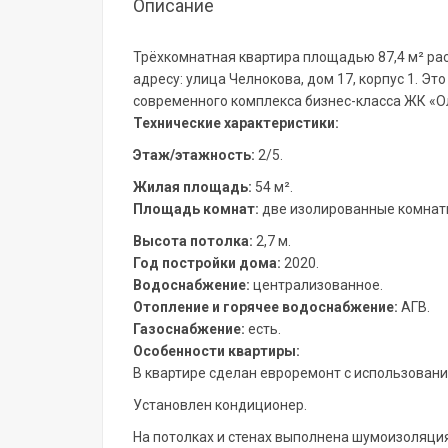
Описание
Трёхкомнатная квартира площадью 87,4 м² рас
адресу: улица Челнокова, дом 17, корпус 1. Эт
современного комплекса бизнес-класса ЖК «О
Технические характеристики:
Этаж/этажность:
2/5.
Жилая площадь:
54 м².
Площадь комнат:
две изолированные комнаты 
Высота потолка:
2,7 м.
Год постройки дома:
2020.
Водоснабжение:
централизованное.
Отопление и горячее водоснабжение:
АГВ.
Газоснабжение:
есть.
Особенности квартиры:
В квартире сделан евроремонт с использован
Установлен кондиционер.
На потолках и стенах выполнена шумоизоляция