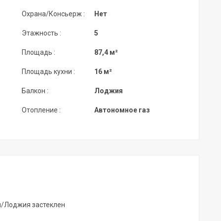
Охрана/Консьерж :
Нет
Этажность :
5
Площадь :
87,4 м²
Площадь кухни :
16 м²
Балкон :
Лоджия
Отопление :
Автономное газ
н/Лоджия застеклен