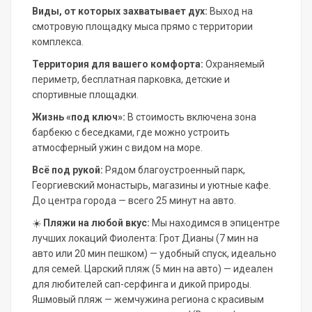
Виды, от которых захватывает дух:
Выход на
смотровую площадку мыса прямо с территории
комплекса.
Территория для вашего комфорта:
Охраняемый
периметр, бесплатная парковка, детские и
спортивные площадки.
Жизнь «под ключ»:
В стоимость включена зона
барбекю с беседками, где можно устроить
атмосферный ужин с видом на море.
Всё под рукой:
Рядом благоустроенный парк,
Георгиевский монастырь, магазины и уютные кафе.
До центра города — всего 25 минут на авто.
☀️
Пляжи на любой вкус:
Мы находимся в эпицентре
лучших локаций Фиолента: Грот Дианы (7 мин на
авто или 20 мин пешком) — удобный спуск, идеально
для семей. Царский пляж (5 мин на авто) — идеален
для любителей сап-серфинга и дикой природы.
Яшмовый пляж — жемчужина региона с красивым