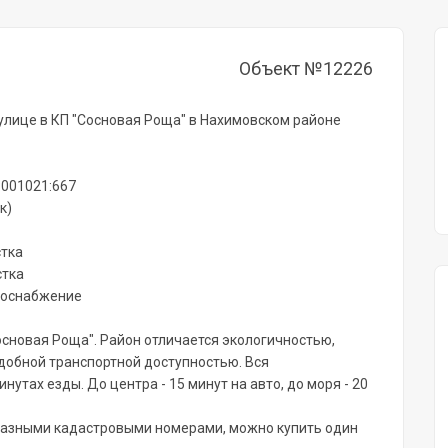
Объект №12226
 улице в КП "Сосновая Роща" в Нахимовском районе
:001021:667
к)
стка
стка
азоснабжение
сновая Роща". Район отличается экологичностью,
добной транспортной доступностью. Вся
утах езды. До центра - 15 минут на авто, до моря - 20
 с разными кадастровыми номерами, можно купить один