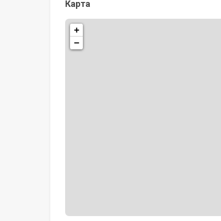
Карта
+
−