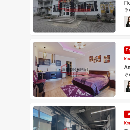
По
П
Кв
Ап
Ко