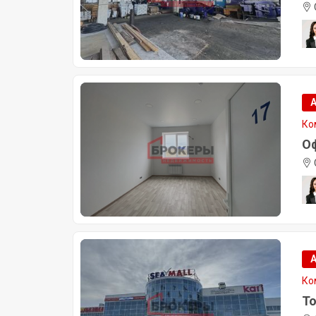
Ко
Оф
Ко
То