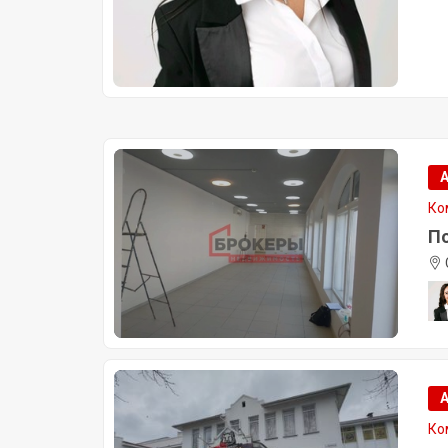
Ко
По
Ко