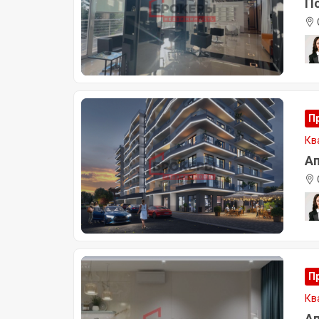
По
П
Кв
Ап
П
Кв
Ап