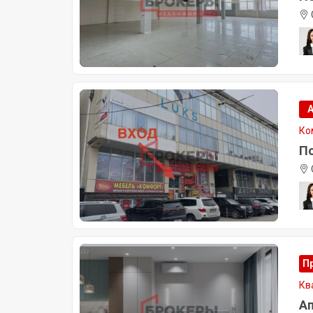
Ко
По
П
Кв
Ап