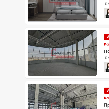
Ко
По
Ко
Пр