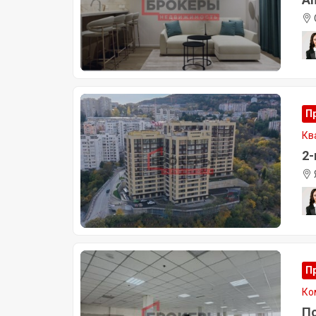
П
Кв
2-
П
Ко
По