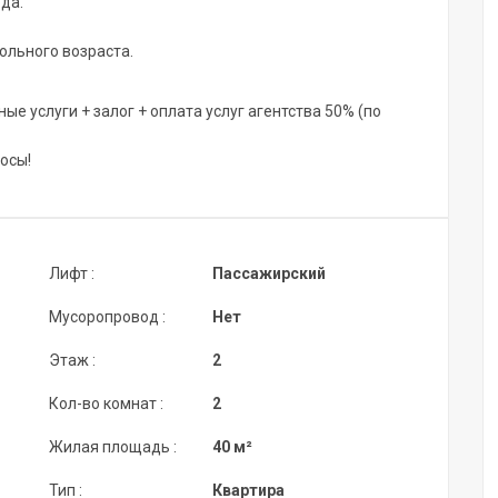
да.
ольного возраста.
е услуги + залог + оплата услуг агентства 50% (по
осы!
Лифт :
Пассажирский
Мусоропровод :
Нет
Этаж :
2
Кол-во комнат :
2
Жилая площадь :
40 м²
Тип :
Квартира