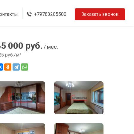
онтакты
+79783205500
Заказать звонок
35 000 руб.
/ мес.
25 руб./м²