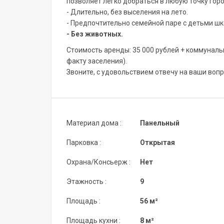
позволяет легко добраться в любую точку горо
- Длительно, без выселения на лето.
- Предпочтительно семейной паре с детьми шк
- Без животных.
Стоимость аренды: 35 000 рублей + коммунальны
факту заселения).
Звоните, с удовольствием отвечу на ваши вопр
Материал дома :
Панельный
Парковка :
Открытая
Охрана/Консьерж :
Нет
Этажность :
9
Площадь :
56 м²
Площадь кухни :
8 м²