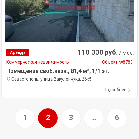
110 000 руб.
/ мес.
Аренда
Коммерческая недвижимость
Объект №8783
Помещение своб.назн., 81,4 м², 1/1 эт.
Севастополь, улица Вакуленчука, 26к5
Подробнее
1
2
3
...
6